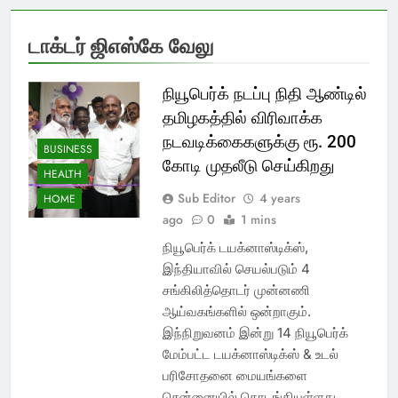
டாக்டர் ஜிஎஸ்கே வேலு
நியூபெர்க் நடப்பு நிதி ஆண்டில்
தமிழகத்தில் விரிவாக்க
நடவடிக்கைகளுக்கு ரூ. 200
BUSINESS
கோடி முதலீடு செய்கிறது
HEALTH
Sub Editor
4 years
HOME
ago
0
1 mins
நியூபெர்க் டயக்னாஸ்டிக்ஸ்,
இந்தியாவில் செயல்படும் 4
சங்கிலித்தொடர் முன்னணி
ஆய்வகங்களில் ஒன்றாகும்.
இந்நிறுவனம் இன்று 14 நியூபெர்க்
மேம்பட்ட டயக்னாஸ்டிக்ஸ் & உடல்
பரிசோதனை மையங்களை
சென்னையில் தொடங்கியுள்ளது.