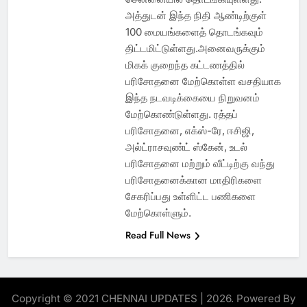
அத்துடன் இந்த நிதி ஆண்டிற்குள்
100 மையங்களைத் தொடங்கவும்
திட்டமிட்டுள்ளது.அனைவருக்கும்
மிகக் குறைந்த கட்டணத்தில்
பரிசோதனை மேற்கொள்ள வசதியாக
இந்த நடவடிக்கையை நிறுவனம்
மேற்கொண்டுள்ளது. ரத்தப்
பரிசோதனை, எக்ஸ்-ரே, ஈசிஜி,
அல்ட்ராசவுண்ட் ஸ்கேன், உடல்
பரிசோதனை மற்றும் வீட்டிற்கு வந்து
பரிசோதனைக்கான மாதிரிகளை
சேகரிப்பது உள்ளிட்ட பணிகளை
மேற்கொள்ளும்.
Read Full News
Copyright © 2021 CHENNAI UPDATES | 2026. Powered By