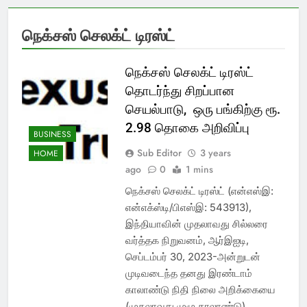
நெக்சஸ் செலக்ட் டிரஸ்ட்
நெக்சஸ் செலக்ட் டிரஸ்ட்
தொடர்ந்து சிறப்பான
செயல்பாடு, ஒரு பங்கிற்கு ரூ.
2.98 தொகை அறிவிப்பு
BUSINESS
Sub Editor
3 years
HOME
ago
0
1 mins
நெக்சஸ் செலக்ட் டிரஸ்ட் (என்எஸ்இ:
என்எக்ஸ்டி/பிஎஸ்இ: 543913),
இந்தியாவின் முதலாவது சில்லரை
வர்த்தக நிறுவனம், ஆர்இஐடி,
செப்டம்பர் 30, 2023-அன்றுடன்
முடிவடைந்த தனது இரண்டாம்
காலாண்டு நிதி நிலை அறிக்கையை
(முதலாவது முழு காலாண்டு)