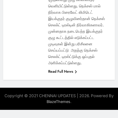
வெளியிட்டுள்ளது. நெக்சஸ் மால்
நிர்வாக பிரைவேட் லிமிடெட்
இயக்குநர் குழுவினர்தான் நெக்சஸ்
செலக்ட் டிரஸ்டின் நிர்வாகிகளாவர்.
முன்னதாக நடைபெற்ற இயக்குநர்
குழு கூட்டத்தில் எடுக்கப்பட்ட
முடிவுகள் இன்று பரிசீலனை
செய்யப்பட்டு அதற்கு நெக்சஸ்
செலக்ட் டிரஸ்ட்டுக்கு ஒப்புதல்
அளிக்கப்பட்டுள்ளது.
Read Full News
Copyright © 2021 CHENNAI UPDATES | 2026. Powered By
.
BlazeThemes