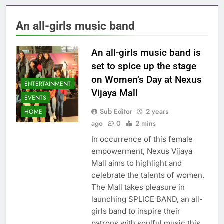
An all-girls music band
An all-girls music band is
set to spice up the stage
on Women’s Day at Nexus
ENTERTAINMENT
Vijaya Mall
EVENTS
Sub Editor
2 years
HOME
ago
0
2 mins
In occurrence of this female
empowerment, Nexus Vijaya
Mall aims to highlight and
celebrate the talents of women.
The Mall takes pleasure in
launching SPLICE BAND, an all-
girls band to inspire their
patrons with soulful music this