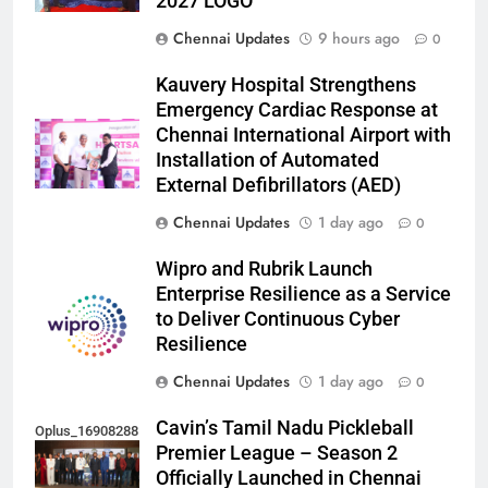
2027 LOGO
Chennai Updates
9 hours ago
0
Kauvery Hospital Strengthens
Emergency Cardiac Response at
Chennai International Airport with
Installation of Automated
External Defibrillators (AED)
Chennai Updates
1 day ago
0
Wipro and Rubrik Launch
Enterprise Resilience as a Service
to Deliver Continuous Cyber
Resilience
Chennai Updates
1 day ago
0
Cavin’s Tamil Nadu Pickleball
Oplus_16908288
Premier League – Season 2
Officially Launched in Chennai