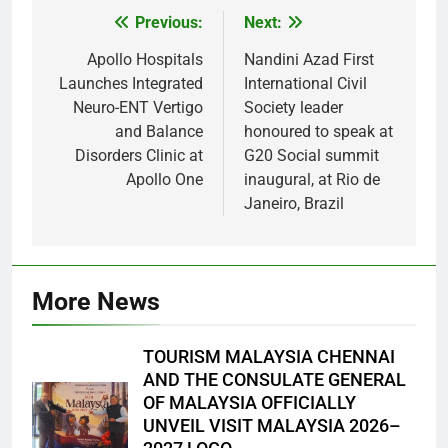
Previous:
Next:
Post
navigation
Apollo Hospitals
Nandini Azad First
Launches Integrated
International Civil
Neuro-ENT Vertigo
Society leader
and Balance
honoured to speak at
Disorders Clinic at
G20 Social summit
Apollo One
inaugural, at Rio de
Janeiro, Brazil
More News
TOURISM MALAYSIA CHENNAI
AND THE CONSULATE GENERAL
OF MALAYSIA OFFICIALLY
UNVEIL VISIT MALAYSIA 2026–