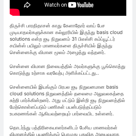
திருச்சி பாரதிதாசன் காது கேளாதோர் வாய் பேச
முடியாதவர்களுக்கான கல்லூரியில் இருந்து basis cloud
solutions என்ற ஐடி நிறுவனம் 31 பிஎஸ்சி கம்ப்யூட்டர்
சயின்ஸ் பயிலும் மாணவர்களை திருச்சியில் இருந்து
சென்னைக்கு விமான மூலம் அழைத்து வந்தனர்.
சென்னை விமான நிலையத்தில் அவர்களுக்கு பூங்கொத்து
கொடுத்து உற்சாக வரவேற்பு அளிக்கப்பட்டது..
சென்னையில் இயங்கும் பிரபல ஐடி நிறுவனமான basis
cloud solutions நிறுவனத்தில் தலைமை அலுவலகத்தை
சுற்றி பார்க்கின்றனர். அது மட்டும் இன்றி ஐடி நிறுவனத்தில்
மேற்கொள்ளப்படும் பணிகள் பயன்படுத்தப்படும்
உபகரணங்கள் ஆகியவற்றையும் பார்வையிட உள்ளனர்.
தொடர்ந்து பத்திரிகையாளர்களிடம் பேசிய மாணவர்கள்
விமானத்தில் பயணிக்கும் பொழுது புதுவித அனுபவமாக