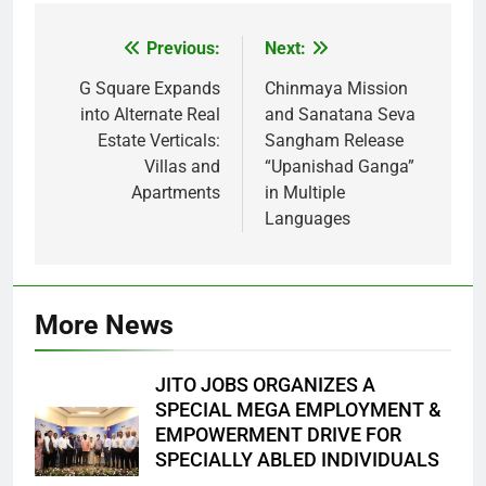
Previous:
Next:
Post
navigation
G Square Expands
Chinmaya Mission
into Alternate Real
and Sanatana Seva
Estate Verticals:
Sangham Release
Villas and
“Upanishad Ganga”
Apartments
in Multiple
Languages
More News
JITO JOBS ORGANIZES A
SPECIAL MEGA EMPLOYMENT &
EMPOWERMENT DRIVE FOR
SPECIALLY ABLED INDIVIDUALS