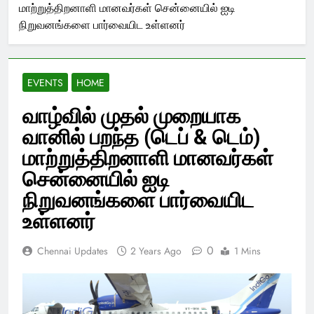
மாற்றுத்திறனாளி மானவர்கள் சென்னையில் ஐடி
நிறுவனங்களை பார்வையிட உள்ளனர்
EVENTS
HOME
வாழ்வில் முதல் முறையாக
வானில் பறந்த (டெப் & டெம்)
மாற்றுத்திறனாளி மானவர்கள்
சென்னையில் ஐடி
நிறுவனங்களை பார்வையிட
உள்ளனர்
0
Chennai Updates
2 Years Ago
1 Mins