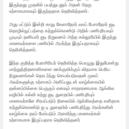
இருந்தது முதலில் பயத்துடனும் அதன் பிறகு
உற்சாகமாகவும் இருந்ததாக தெரிவித்தனர்.
அது மட்டும் இன்றி காது கேளாதோர் வாய் பேசாதோர் ஐடி
தொழில்நுட்பத்தை கற்றுக்கொண்டு அதில் பணிபுரியவும்
முடியும் தனியார் ஐடி நிறுவனம் அந்த கல்லூரியில் இருந்து
மாணவர்களை பணியில் அமர்த்த இருப்பதாகவும்
தெரிவித்தனர்.
இந்த குறித்த பேராசிரியர் தெரிவித்த பொழுது இதுபோன்று
மாற்றுத்திறனாளிகளை ஊக்குவிக்கும் விதமாக பெரிய
நிறுவனங்கள் தொடர்ந்து செயல்படுவதன் மூலம்
அவர்களுக்கு உற்சாகம் அளிப்பதுடன் வாழ்க்கையில்
தன்னம்பிக்கை பெருகும் எனவும் சாதாரணமாக ஆங்கில
வழியில் கல்வி கற்று ஐடி துறையில் பணிபுரியும்
மாணவர்களே சிரமப்படும் நிலையில் ஆங்கிலத்தை எளிதாக
கற்றுக்கொண்டு ஐ டி துறையில் பணிபுரிந்து அவர்களின்
வாழ்க்கை தரம் மேம்படும் அளவிற்கு மாணவர்கள்
உற்சாகமாக இருப்பதாக தெரிவித்தனர்