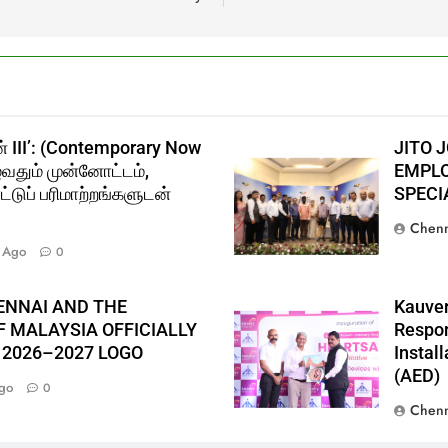
் III’: (Contemporary Now
JITO 
ுவதும் முன்னோட்டம்,
EMPLO
்டுப் பரிமாற்றங்களுடன்
SPECI
Chenn
 Ago
0
ENNAI AND THE
Kauver
 MALAYSIA OFFICIALLY
Respon
 2026–2027 LOGO
Instal
(AED)
go
0
Chenn