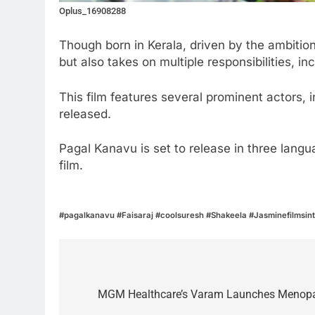
Oplus_16908288
Though born in Kerala, driven by the ambition
but also takes on multiple responsibilities, in
This film features several prominent actors, 
released.
Pagal Kanavu is set to release in three lan
film.
#pagalkanavu #Faisaraj #coolsuresh #Shakeela #Jasminefilmsint
Post
navigation
MGM Healthcare’s Varam Launches Menopaus