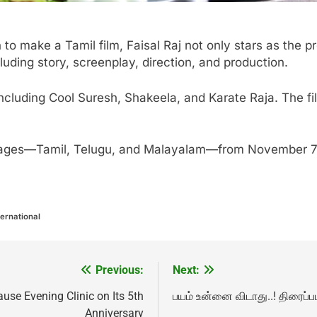
 to make a Tamil film, Faisal Raj not only stars as the p
cluding story, screenplay, direction, and production.
including Cool Suresh, Shakeela, and Karate Raja. The f
guages—Tamil, Telugu, and Malayalam—from November 7th
ernational
Previous:
Next:
e Evening Clinic on Its 5th
பயம் உன்னை விடாது..! திரைப்பட
Anniversary