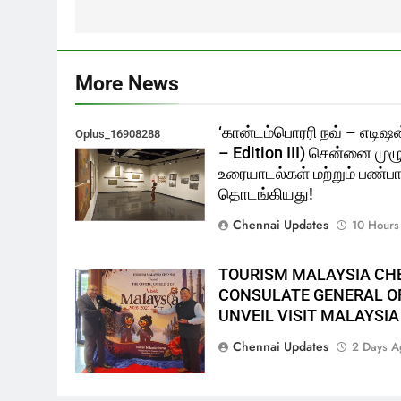
More News
‘கான்டம்பொரரி நவ் – எடிஷன
Oplus_16908288
– Edition III) சென்னை முழ
உரையாடல்கள் மற்றும் பண்பாட
தொடங்கியது!
Chennai Updates
10 Hours
TOURISM MALAYSIA CH
CONSULATE GENERAL OF
UNVEIL VISIT MALAYSIA
Chennai Updates
2 Days A