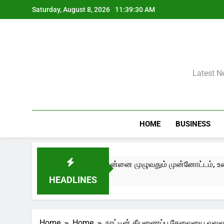
Skip
Saturday, August 8, 2026
11:39:31 AM
to
content
Latest N
HOME
BUSINESS
 Edition III) சென்னை முழுவதும் முன்னோட்டம், உரையாடல்கள் மற்றும
HEADLINES
Home
Home
நாட்டின் தீயணைப்பு சேவையை வலுவாக