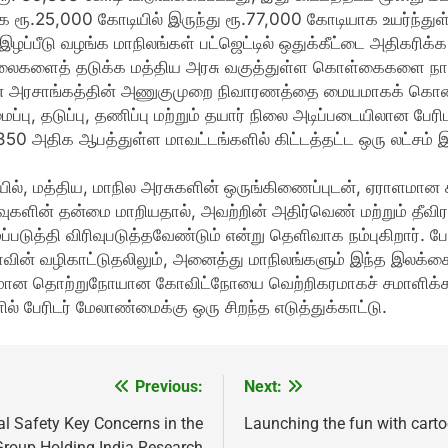
 ரூ.25,000 கோடியில் இருந்து ரூ.77,000 கோடியாக உயர்ந்துள்ள
ழப்பீடு வழங்க மாநிலங்கள் பட்ஜெட்டில் ஒதுக்கீட்டை அதிகரிக்க
ளிர் அலைகளைத் தடுக்க மத்திய அரசு வகுத்துள்ள கொள்கைகளை நா
பான அரசாங்கத்தின் அணுகுமுறை நிவாரணத்தை மையமாகக் கொண்
ைப்பு, தடுப்பு, தணிப்பு மற்றும் தயார் நிலை அடிப்படையிலான
50 அதிக ஆபத்துள்ள மாவட்டங்களில் கிட்டத்தட்ட ஒரு லட்சம் 
ில், மத்திய, மாநில அரசுகளின் ஒருங்கிணைப்புடன், ஏராளமான
ளின் தன்மை மாறியதால், அவற்றின் அதிர்வெண் மற்றும் தீவிரம
்படுத்தி விரிவுபடுத்தவேண்டும் என்று தெளிவாக நம்புகிறார். 
வின் வழிகாட்டுதலிலும், அனைத்து மாநிலங்களும் இந்த இலக்க
ான தொற்றுநோயான கோவிட்நோயை வெற்றிகரமாகச் சமாளிக்க மத
பேரிடர் மேலாண்மைக்கு ஒரு சிறந்த எடுத்துக்காட்டு.
Previous:
Next:
l Safety Key Concerns in the
Launching the fun with carto
Group Holding India Research