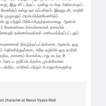
து, இது கிட்டத்தட்ட மூன்று மடங்கு அதிகமாகும்.
 வேண்டும் என்று ஷா நம்புகிறார். இதனுடன், மாதிரி
டு முழுவதும் அமல்படுத்தவேண்டும்.
டது மற்றும் பிற்போக்குத்தனமானது. ஆனால்
 பேரிடர் மேலாண்மை கொள்கைகள் தரையில்
இளைஞர் தன்னார்வலர்கள் பணியமர்த்தப்பட்டதும்
 சாதனைகள் நிகழ்த்தப்பட்டுள்ளன. ஆனால், ஒரு
் அதிகரித்துள்ளன, அதே வழியில் ஒரு நபரின்
பேரழிவு. காரணம் போகக்கூடாது கடந்த 9
ை அடைய குறிப்பிடத்தக்க முயற்சிகளை
்திய, மாநிலம் மற்றும் பொதுமக்களுக்கு
on character at Nexus Vijaya Mall