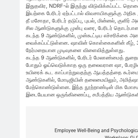
இதுதவிர, NDRF-ல் இருந்து விடுவிக்கப்பட்ட தொகை
இயற்கை பேரிடர் ஏற்பட்டால் விவசாயிகளுக்கு அதிக இ
தீ மசோதா, பேரிடர் தடுப்பு, புயல், மின்னல், கு
சில ஆண்டுகளுக்கு முன்பு வரை, பேரிடர் தொடர்
கடந்த 9 ஆண்டுகளில், முன்கூட்டிய எச்சரிக்கை அம
வைக்கப்பட்டுள்ளன. ஷாவின் கொள்கைகளின் கீழ், 3
நேர்மறையான முடிவுகளை விளைவித்துள்ளது.
கடந்த 9 ஆண்டுகளில், பேரிடர் மேலாண்மைத் துறைய
போதும் ஓய்வெடுக்காத ஒரு தலைவரான ஷா, பேரழிவுக
உயிரைக் கூட காப்பாற்றுவதற்கு ஆயத்தத்தை கூர்மைப
ஆண்டுகளில், மோடிஜியின் தலைமையிலும், அமித்ஷா
மேற்கொண்டுள்ளன. இந்த நூற்றாண்டின் மிக மோசம
இடையேயான ஒருங்கிணைப்பு, சமீபத்திய ஆண்டுகளில் 
Post
navigation
Employee Well-Being and Psychologica
Workplace: Gi 