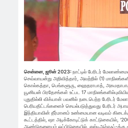
சென்னை, ஜூன் 2023:
நாட்டில் பேரிடர் மேலாண்ம
செவ்வாயன்று அறிவித்தார், அவற்றில் (1) மாநிலங்க
கொல்கத்தா, பெங்களூரு, ஹைதராபாத், அகமதாபாத் ம
யூனியன் பிரதேசங்கள் உட்பட 17 மாநிலங்களில்புவியி
புதுதில்லி விக்யான் பவனில் நடைபெற்ற பேரிடர் மேல
பெரியதிட்டங்களைச் செயல்படுத்துவது பேரிடர் அபாயத
இந்தியாவின் தீர்மானம் உண்மையான வடிவம் கிடைக்க
கூட்டத்தில், ஷா அடிக்கோடிட்டுக் காட்டுகையில
ஆண்டுகளையும் ஒப்பிடுகையில், எஸ்டிஆர்எஃப்-க்கு ர