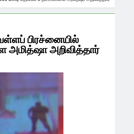
ள்ளப் பிரச்னையில்
களை அமித்ஷா அறிவித்தார்