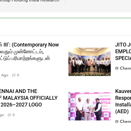
் III’: (Contemporary Now
JITO 
ுவதும் முன்னோட்டம்,
EMPLO
்டுப் பரிமாற்றங்களுடன்
SPECI
Chenn
 Ago
0
ENNAI AND THE
Kauver
 MALAYSIA OFFICIALLY
Respon
 2026–2027 LOGO
Instal
(AED)
go
0
Chenn